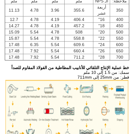
ملاحظة:
الـ NPS
ملم
ملم
ملم
ملم
أربعة
11.13
4.78
3.96
355.6
350
عشر
12.7
4.78
4.19
406.4
16"
400
14.27
4.78
4.19
457.2
18"
450
15.09
5.54
4.78
508
20"
500
15.87
5.54
4.78
558.8
22"
550
17.48
6.35
5.54
609.6
24"
600
17.48
7.92
5.54
660.4
26"
650
17.48
7.92
5.54
711.2
28"
700
خط عملية الإنتاج التلقائي للأنابيب المطاطية من الفولاذ المقاوم للصدأ
سمك: من 1.5 إلى 10 ملم
قطر: من 25mm إلى 711mm