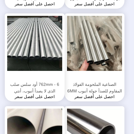
احصل على أفضل سعر
احصل على أفضل سعر
صناعة البتروكيماويات
الميكانيكية / بناء
الصناعية الملحومة الفولاذ
6 - 762mm أود سلس صلب
المقاوم للصدأ جولة أنبوب 6MM
الذى لا يصدأ أنبوب، أنتي
احصل على أفضل سعر
احصل على أفضل سعر
- 300MM القطر الاسمي
كوروسيون سس ملحوم أنبوب