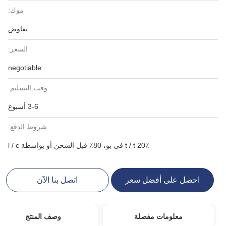
موك:
تفاوض
السعر:
negotiable
وقت التسليم:
3-6 أسبوع
شروط الدفع:
20٪ t / t في بو، 80٪ قبل الشحن أو بواسطة l / c
احصل على أفضل سعر
اتصل بنا الآن
معلومات مفصلة
وصف المنتج