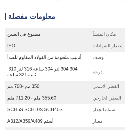
معلومات مفصلة
مكان المنشأ:
مصنوع في الصين
إصدار الشهادات:
ISO
وصف:
أنابيب ملحومة من الفولاذ المقاوم للصدأ
304 304 لتر 304 ساعة 316 لتر 310 
درجة:
ثانية 321 ساعة
القطر الاسمي:
350 مم -700 مم
القطر الخارجي:
355.60 ملم - 711.20 ملم
سمك الجدار:
SCH5S SCH10S SCH40S
معيار:
أستم A312/A359/A409