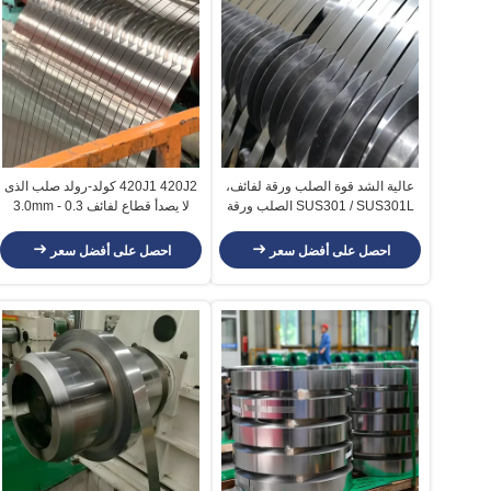
عالية الشد قوة الصلب ورقة لفائف،
420J1 420J2 كولد-رولد صلب الذى
SUS301 / SUS301L الصلب ورقة
لا يصدأ قطاع لفائف 0.3 - 3.0mm
في لفائف
سماكة
احصل على أفضل سعر
احصل على أفضل سعر