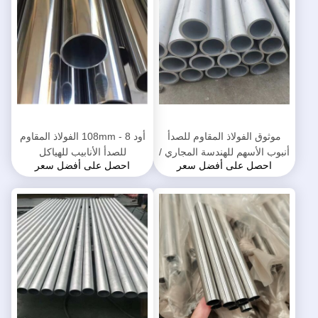
موثوق الفولاذ المقاوم للصدأ
أود 8 - 108mm الفولاذ المقاوم
أنبوب الأسهم للهندسة المجاري /
للصدأ الأنابيب للهياكل
احصل على أفضل سعر
احصل على أفضل سعر
صناعة البتروكيماويات
الميكانيكية / بناء