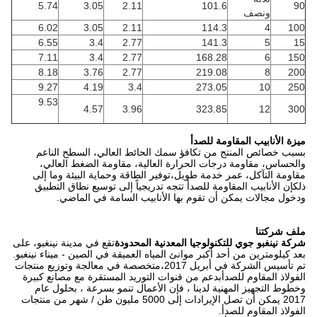
5.74
3.05
2.11
101.6
90
ونصف
6.02
3.05
2.11
114.3
4
100
6.55
3.4
2.77
141.3
5
15
7.11
3.4
2.77
168.28
6
150
8.18
3.76
2.77
219.08
8
200
9.27
4.19
3.4
273.05
10
250
9.53
4.57
3.96
323.85
12
300
ميزة الأنابيب المقاومة للصدأ
بسبب خصائص المنتج من تكافؤ سمك الحائط العالي، السطح الناعم
والحساس، مقاومة درجات الحرارة العالية، مقاومة الضغط العالي،
مقاومة التآكل، عمر خدمة طويل،توفير الطاقة وحماية البيئة وما إلى
ذلكإن الأنابيب المقاومة للصدأ تتجه تدريجياً إلى توسيع نطاق التطبيق
ودخول مجالات يمكن أن تقوم بها الأنابيب السامة في الماضي.
ملف شركتنا
شركة نينغبو جوي للتكنولوجيا المعدنية المحدودة
تقع في مدينة نينغبو، على
بعد كيلومترين من أحد أكبر موانئ المياه العميقة في الصين - ميناء نينغبو.
تم تأسيس الشركة في أبريل 2017،متخصصة في معالجة وتوزيع منتجات
الفولاذ المقاوم للصدأبدعم من قنوات التوريد المستقرة مع مصانع كبيرة
وخطوط التجهيز المهنية لدينا ، فإن الأعمال تنمو بسرعة ، بحلول عام
2017 يمكن أن تصل الإيرادات إلى 5000 مليون طن / شهر من منتجات
الفولاذ المقاوم للصدأ.