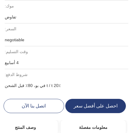
موك:
تفاوض
السعر:
negotiable
وقت التسليم:
4 أسابيع
شروط الدفع:
20٪ t / t في بو، 80٪ قبل الشحن
احصل على أفضل سعر
اتصل بنا الآن
معلومات مفصلة
وصف المنتج