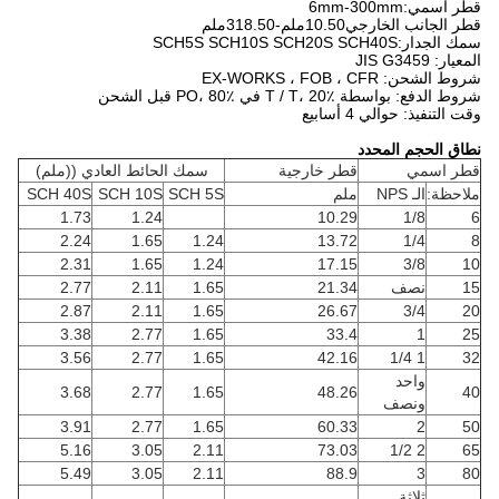
قطر اسمي:6mm-300mm
قطر الجانب الخارجي10.50ملم-318.50ملم
سمك الجدار:SCH5S SCH10S SCH20S SCH40S
المعيار: JIS G3459
شروط الشحن: EX-WORKS ، FOB ، CFR
شروط الدفع: بواسطة T / T، 20٪ في PO، 80٪ قبل الشحن
وقت التنفيذ: حوالي 4 أسابيع
نطاق الحجم المحدد
قطر اسمي
قطر خارجية
سمك الحائط العادي ((ملم)
ملاحظة:
الـ NPS
ملم
SCH 5S
SCH 10S
SCH 40S
1.73
1.24
10.29
1/8
6
2.24
1.65
1.24
13.72
1/4
8
2.31
1.65
1.24
17.15
3/8
10
15
نصف
21.34
1.65
2.11
2.77
2.87
2.11
1.65
26.67
3/4
20
3.38
2.77
1.65
33.4
1
25
3.56
2.77
1.65
42.16
1 1/4
32
واحد
3.68
2.77
1.65
48.26
40
ونصف
3.91
2.77
1.65
60.33
2
50
5.16
3.05
2.11
73.03
2 1/2
65
5.49
3.05
2.11
88.9
3
80
ثلاثة