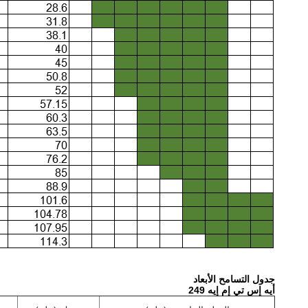
جدول التسامح الأبعاد
أيه إس تي إم إيه 249