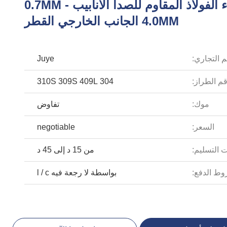
عالية الأداء الفولاذ المقاوم للصدأ الأنابيب 0.7MM -
4.0MM الجانب الخارجي القطر
م التجاري:
Juye
م الطراز:
304 310S 309S 409L
موك:
تفاوض
السعر:
negotiable
 التسليم:
من 15 د إلى 45 د
ط الدفع:
بواسطة لا رجعة فيه l / c