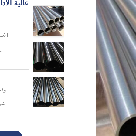
الاس
رق
وقت
شرو