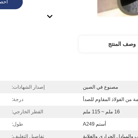
احص
وصف المنتج
مصنوع في الصين
إصدار الشهادات:
ة من الفولاذ المقاوم للصدأ
درجة:
16 ملم ~ 115 ملم
القطر الخارجي:
أستم A249
طول:
 والمبادل الحراري والغلاية
تفاصيل التغليف: