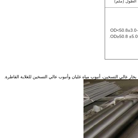
الطول (ملم)
OD<50.8±3.0
OD≥50.8 ±5.0-
خار عالي التسخين، أنبوب مياه غليان وأنبوب عالي التسخين للغلاية القاطرة.