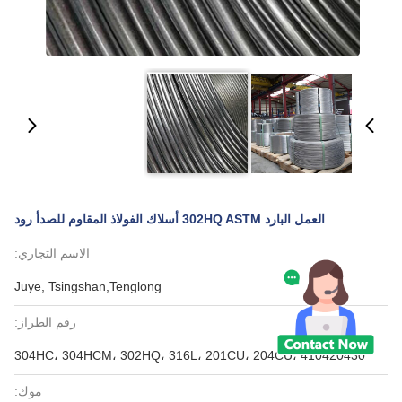
العمل البارد 302HQ ASTM أسلاك الفولاذ المقاوم للصدأ رود
الاسم التجاري:
Juye, Tsingshan,Tenglong
رقم الطراز:
304HC، 304HCM، 302HQ، 316L، 201CU، 204CU، 410420430
موك: