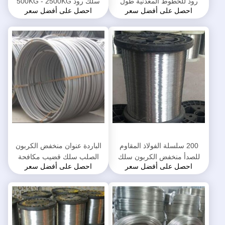
رود للخطوط المعدنية طول
سلك رود 500KG - 2500KG
احصل على أفضل سعر
احصل على أفضل سعر
مخصص عالية القوة
لفائف الوزن ISO9001 القياسية
200 سلسلة الفولاذ المقاوم
الباردة عنوان منخفض الكربون
للصدأ منخفض الكربون سلك
الصلب سلك قضيب مكافحة
احصل على أفضل سعر
احصل على أفضل سعر
قطر قضيب 0.025 - 5MM
التآكل 304 سس المواد
أستم الموافقة