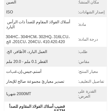
مكان المنشأ:
الصين
إصدار الشهادات:
ISO
أسلاك الفولاذ المقاوم للصدأ ذات الرأس 
مادة:
البارد
304HC، 304HCM، 302HQ، 316LCU، 
درجة المادة:
201CU، 204CU، 410.420.420، الخ
طلب:
العمل البارد، الأظافر، الخ.
مقاس:
القطر 0.1 ملم - 20.0 ملم
معيار المنتج:
أستم،جيس،إن،غب/ت
تفاصيل التغليف:
تصدير معياريّ مجموعة صالح للإبحار
القدرة على
2000MT شهريا
العرض:
قضيب أسلاك الفولاذ المقاوم للصدأ 
ASTM