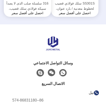
SS301S سلك فولاذي قضيب
316 سلسلة صلب الذى لا يصدأ
لخطوط معدنية / بارد عنوان،
سبيكة فولاذي سلك قضيب،
احصل على أفضل سعر
احصل على أفضل سعر
متحمل معدن سلك قضيب
أنتي أسيد فولاذي سلك قضيب
ملف
وسائل التواصل الاجتماعي
الاتصال السريع
تيل
86--574-86831180