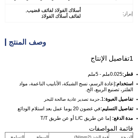
أسلاك الفولاذ لفائف قضيب
, 
إبراز:
لفائف أسلاك الفولاذ
وصف المنتج
1تفاصيل الإنتاج
قطر:
0.025ملم - 5ملم
استخدام:
إعادة الرسم، نسج الشبكة، الأنابيب الناعمة، مواد
الفلتر، تصنيع الربيع، الخ.
تفاصيل العبوة:
1.
حزمة تصدير عادية صالحة للبحر
تفاصيل التسليم:
في غضون 20 يوما عمل بعد استلام الودائع
مدة الدفع:
إما عن طريق L/C أو عن طريق T/T
قائمة المواصفات
الدرجة
قوة الشد (N/mm2)
السطح
التسامح