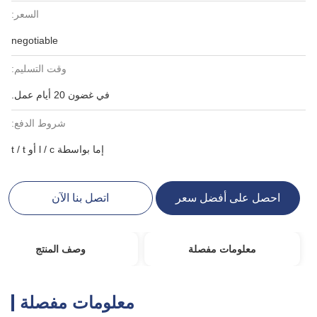
السعر:
negotiable
وقت التسليم:
في غضون 20 أيام عمل.
شروط الدفع:
إما بواسطة l / c أو t / t
احصل على أفضل سعر
اتصل بنا الآن
معلومات مفصلة
وصف المنتج
معلومات مفصلة