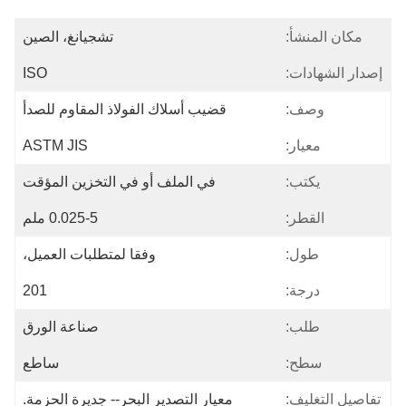
مكان المنشأ:
تشجيانغ، الصين
إصدار الشهادات:
ISO
وصف:
قضيب أسلاك الفولاذ المقاوم للصدأ
معيار:
ASTM JIS
يكتب:
في الملف أو في التخزين المؤقت
القطر:
0.025-5 ملم
طول:
وفقا لمتطلبات العميل،
درجة:
201
طلب:
صناعة الورق
سطح:
ساطع
تفاصيل التغليف:
معيار التصدير البحر-- جديرة الحزمة.