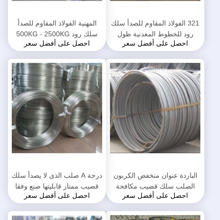
321 الفولاذ المقاوم للصدأ سلك
المهنية الفولاذ المقاوم للصدأ
رود للخطوط المعدنية طول
سلك رود 500KG - 2500KG
احصل على أفضل سعر
احصل على أفضل سعر
مخصص عالية القوة
لفائف الوزن ISO9001 القياسية
الباردة عنوان منخفض الكربون
درجة A صلب الذى لا يصدأ سلك
الصلب سلك قضيب مكافحة
قضيب ممتاز قابليتها صنع وفقا
احصل على أفضل سعر
احصل على أفضل سعر
التآكل 304 سس المواد
لطلب الزبون طول