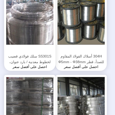
304H أسلاك الفولاذ المقاوم
SS301S سلك فولاذي قضيب
للصدأ، قطر Φ5mm - Φ38mm
لخطوط معدنية / بارد عنوان،
احصل على أفضل سعر
احصل على أفضل سعر
لينة أسلاك الفولاذ المقاوم للصدأ
متحمل معدن سلك قضيب