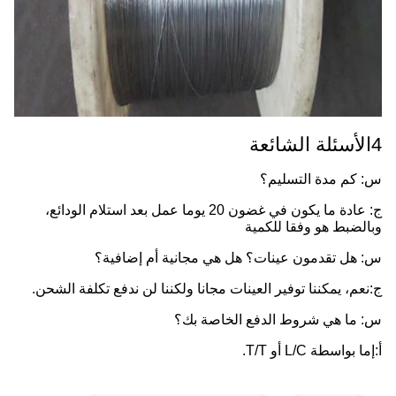
4الأسئلة الشائعة
س: كم مدة التسليم؟
ج: عادة ما يكون في غضون 20 يوما عمل بعد استلام الودائع،
وبالضبط هو وفقا للكمية
س: هل تقدمون عينات؟ هل هي مجانية أم إضافية؟
ج:نعم، يمكننا توفير العينات مجانا ولكننا لن ندفع تكلفة الشحن.
س: ما هي شروط الدفع الخاصة بك؟
أ:
إما بواسطة L/C أو T/T.