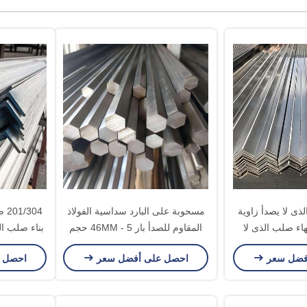
ى لا يصدأ زاوية
مسحوبة على البارد سداسية الفولاذ
304
، No.1 إنهاء صلب الذى لا
المقاوم للصدأ بار 5 - 46MM حجم
بناء صلب ال
وية سهم
سطح مشرق
فضل سعر
احصل على أفضل سعر
احصل 