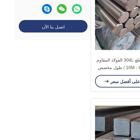
اتصل بنا الآن
تزوير / بالقطع 304L الفولاذ المقاوم
على أفضل سعر