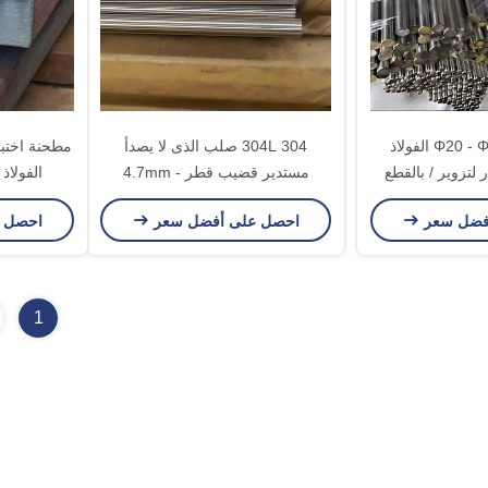
القطر Φ20 - Φ100mm الفولاذ
304L 304 صلب الذى لا يصدأ
 لتزوير / بالقطع
مستدير قضيب قطر 4.7mm -
الفولاذ
ائري
100mm أنتي كوروسيون
فضل سعر
احصل على أفضل سعر
احصل 
1