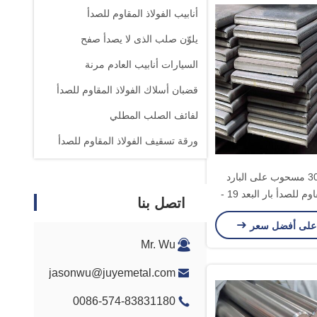
أنابيب الفولاذ المقاوم للصدأ
يلوّن صلب الذى لا يصدأ صفح
السيارات أنابيب العادم مرنة
قضبان أسلاك الفولاذ المقاوم للصدأ
لفائف الصلب المطلي
ورقة تسقيف الفولاذ المقاوم للصدأ
غير القابل للصدأ المنتج OEM
درجة 304L مسحوب على البارد
الفولاذ المقاوم للصدأ بار البعد 19 -
اتصل بنا
قة
على أفضل سعر
Mr. Wu
jasonwu@juyemetal.com
0086-574-83831180