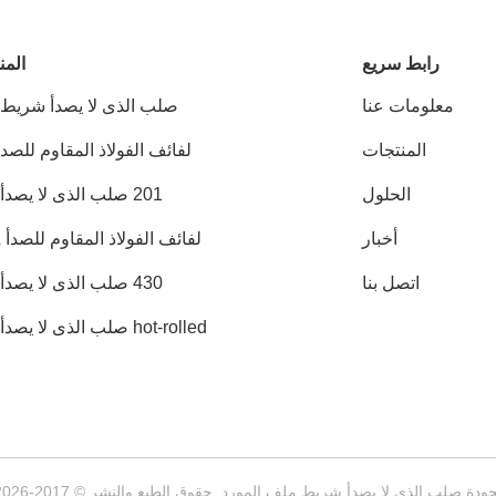
رابط سريع
المن
معلومات عنا
صلب الذى لا يصدأ شريط
المنتجات
لفائف الفولاذ المقاوم للصدأ 04
الحلول
201 صلب الذى لا يصدأ ملف
أخبار
لفائف الفولاذ المقاوم للصدأ 316L
اتصل بنا
430 صلب الذى لا يصدأ ملف
hot-rolled صلب الذى لا يصدأ ملف
ذى لا يصدأ شريط ملف المورد. حقوق الطبع والنشر © 2017-2026 Ningbo Juye Metal Technology co.,ltd . كل شيء حقوق محجوزة