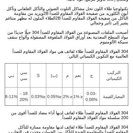
تكنولوجيا طلاء اللون تحل مشاكل التلوث الضوئي والتآكل الغلفاني وتآكل
أيون الكلوريد من صفيحة الفولاذ المقاوم للصدأ 2Bويزيد من مقاومة
التآكل من صفيحة الفولاذ المقاوم للصدأ 2Bالطلاء الملون له مظهر متناغم
يشير إلى تأثير وجمالي
أصبحت الملفات المصبوغة من الفولاذ المقاوم للصدأ 304 جيلًا جديدًا من
مواد السطح المعدنية بعد أوراق الفولاذ الملفوفة المصقولة وألواح سقف
سبيكة الألومنيوم.
304 الفولاذ المقاوم للصدأ طلاء لفائف هي مواد الفولاذ المقاوم للصدأ
العالمية مع التكوين الكيميائي التالي:
التركيب
سي
ج
نعم
م
(ب)
S
نـي
الكيميائي
سي
18 -
0.03-
المعيار
القيمة
≤ 1%
≤ 2%
≤0.05%
≤0.03%
8-11%
20%
0.08%
304 الفولاذ المقاوم للصدأ طلاء لفائف لديها أداء مضاد للصدأ أقوى من
200 سلسلة مواد الفولاذ المقاوم للصدأ.
304 الفولاذ المقاوم للصدأ طلاء لفائف لديها مقاومة ممتازة للتآكل
المقاوم للصدأ والمقاومة الجيدة للتآكل بين الحبيبات.وجدت في التجارب