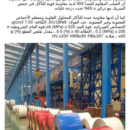
أن الصلب المقاوم للصدأ 304 لديه مقاومة قوية للتآكل في حمض
النيتريك مع تركيز ≤ 65% تحت درجة غليانه.
كما أن لديها مقاومة جيدة للتآكل للمحلول القلوية ومعظم الأحماض
العضوية وغير العضوية. عدد الفولاذ: 0Cr18Ni9، الكثافة: 7.93 g/cm3،
الخصائص الفيزيائية: قوة الشد σb (MPa) ≥ 520،قوة العائد الشروطية σ
0.2 (MPa) ≥ 205 ، الإطالة δ 5 (%) ≥ 40 ، معدل تقلص القطع ψ (%)
≥60 ، صلابة: HB≤187؛ HRB≤90؛ HV ≤200.